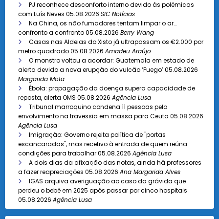
PJ reconhece desconforto interno devido às polémicas
com Luís Neves
05.08.2026
SIC Notícias
Na China, os não fumadores tentam limpar o ar…
confronto a confronto
05.08.2026
Berry Wang
Casas nas Aldeias do Xisto já ultrapassam os €2.000 por
metro quadrado
05.08.2026
Amadeu Araújo
O monstro voltou a acordar: Guatemala em estado de
alerta devido a nova erupção do vulcão ‘Fuego’
05.08.2026
Margarida Mota
Ébola: propagação da doença supera capacidade de
reposta, alerta OMS
05.08.2026
Agência Lusa
Tribunal marroquino condena 11 pessoas pelo
envolvimento na travessia em massa para Ceuta
05.08.2026
Agência Lusa
Imigração: Governo rejeita política de "portas
escancaradas", mas recetivo à entrada de quem reúna
condições para trabalhar
05.08.2026
Agência Lusa
A dois dias da afixação das notas, ainda há professores
a fazer reapreciações
05.08.2026
Ana Margarida Alves
IGAS arquiva averiguação ao caso da grávida que
perdeu o bebé em 2025 após passar por cinco hospitais
05.08.2026
Agência Lusa