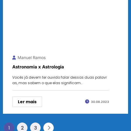
Manuel Ramos
Astronomia x Astrologia
Vocês já devem ter ouvido falar dessas duas palavr
as, mas sabem o que elas significam…
Ler mais
30.08.2023
Paginação
1
2
3