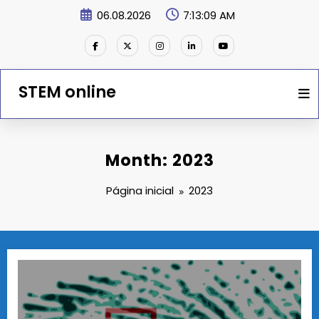
Saltar
06.08.2026
7:13:10 AM
para
o
conteúdo
STEM online
Month: 2023
Página inicial
2023