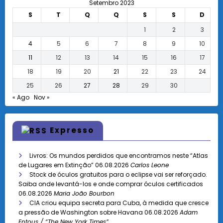
Setembro 2023
S
T
Q
Q
S
S
D
1
2
3
4
5
6
7
8
9
10
11
12
13
14
15
16
17
18
19
20
21
22
23
24
25
26
27
28
29
30
« Ago
Nov »
Expresso
Livros: Os mundos perdidos que encontramos neste “Atlas
de Lugares em Extinção”
06.08.2026
Carlos Leone
Stock de óculos gratuitos para o eclipse vai ser reforçado.
Saiba onde levantá-los e onde comprar óculos certificados
06.08.2026
Maria João Bourbon
CIA criou equipa secreta para Cuba, à medida que cresce
a pressão de Washington sobre Havana
06.08.2026
Adam
Entous / “The New York Times”