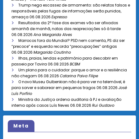
Trump nega escassez de armamento: são relatos falsos e
responsáveis pelas fugas de informações serão punidos,
ameaça
06.08.2026
Expresso
Resultados da 2ª fase dos exames vão ser afixados
amanhã de manhã, notas das reapreciações só à tarde
06.08.2026
Ana Margarida Alves
Marrocos fora do Mundial? PSD nem comenta, PS diz ser
“precoce” e esquerda recorda “preocupações” antigas
06.08.2026
Margarida Coutinho
Ilhas, praias, lendas e património para descobrir em
passeio por Tavira
06.08.2026
BCBM
Um plano para o cuidador: porque o amor e a resiliência
não chegam
06.08.2026
Catarina Paiva Filipe
O novo Museu Gulbenkian não é para ver no telemóvel, é
para sorver e saborear em pequenos tragos
06.08.2026
José
Luís Porfírio
Ministra da Justiça ordena auditoria à PJ e avaliação
interna após casos Luís Neves
06.08.2026
Rui Gustavo
Meta