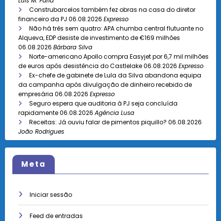
Luís M. Faria
Construbarcelos também fez obras na casa do diretor
financeiro da PJ
06.08.2026
Expresso
Não há três sem quatro: APA chumba central flutuante no
Alqueva, EDP desiste de investimento de €169 milhões
06.08.2026
Bárbara Silva
Norte-americano Apollo compra Easyjet por 6,7 mil milhões
de euros após desistência do Castlelake
06.08.2026
Expresso
Ex-chefe de gabinete de Lula da Silva abandona equipa
da campanha após divulgação de dinheiro recebido de
empresária
06.08.2026
Expresso
Seguro espera que auditoria à PJ seja concluída
rapidamente
06.08.2026
Agência Lusa
Receitas: Já ouviu falar de pimentos piquillo?
06.08.2026
João Rodrigues
Meta
Iniciar sessão
Feed de entradas