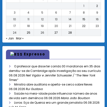
1
2
3
4
5
6
7
8
9
10
11
12
13
14
15
16
17
18
19
20
21
22
23
24
25
26
27
28
« Jan
Mar »
Expresso
O professor que disse ter corrido 30 maratonas em 35 dias
demitiu-se de Cambridge após investigação ao seu currículo
06.08.2026
Neil Vigdor e Jennifer Schuessler / “The New York
Times”
Ministra abre auditoria e aperta-se cerco sobre Neves
06.08.2026
Rui Gustavo
Saúde na meia-idade pode influenciar número de anos
de vida sem demência
06.08.2026
Maria João Bourbon
Livros: Eça de Queiroz era um grande jornalista
06.08.2026