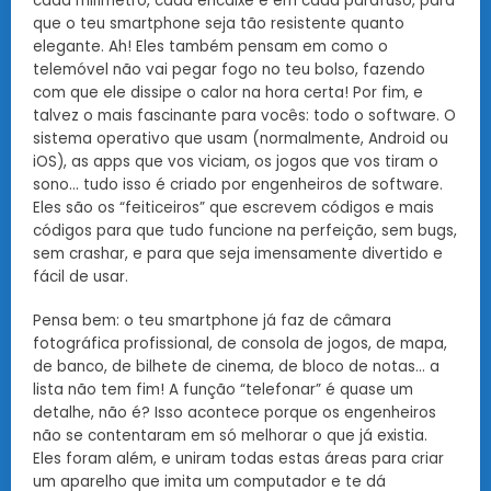
cada milímetro, cada encaixe e em cada parafuso, para
que o teu smartphone seja tão resistente quanto
elegante. Ah! Eles também pensam em como o
telemóvel não vai pegar fogo no teu bolso, fazendo
com que ele dissipe o calor na hora certa! Por fim, e
talvez o mais fascinante para vocês: todo o software. O
sistema operativo que usam (normalmente, Android ou
iOS), as apps que vos viciam, os jogos que vos tiram o
sono… tudo isso é criado por engenheiros de software.
Eles são os “feiticeiros” que escrevem códigos e mais
códigos para que tudo funcione na perfeição, sem bugs,
sem crashar, e para que seja imensamente divertido e
fácil de usar.
Pensa bem: o teu smartphone já faz de câmara
fotográfica profissional, de consola de jogos, de mapa,
de banco, de bilhete de cinema, de bloco de notas… a
lista não tem fim! A função “telefonar” é quase um
detalhe, não é? Isso acontece porque os engenheiros
não se contentaram em só melhorar o que já existia.
Eles foram além, e uniram todas estas áreas para criar
um aparelho que imita um computador e te dá