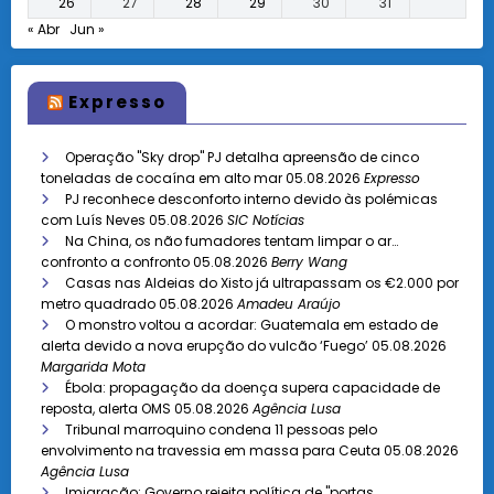
26
27
28
29
30
31
« Abr
Jun »
Expresso
Operação "Sky drop" PJ detalha apreensão de cinco
toneladas de cocaína em alto mar
05.08.2026
Expresso
PJ reconhece desconforto interno devido às polémicas
com Luís Neves
05.08.2026
SIC Notícias
Na China, os não fumadores tentam limpar o ar…
confronto a confronto
05.08.2026
Berry Wang
Casas nas Aldeias do Xisto já ultrapassam os €2.000 por
metro quadrado
05.08.2026
Amadeu Araújo
O monstro voltou a acordar: Guatemala em estado de
alerta devido a nova erupção do vulcão ‘Fuego’
05.08.2026
Margarida Mota
Ébola: propagação da doença supera capacidade de
reposta, alerta OMS
05.08.2026
Agência Lusa
Tribunal marroquino condena 11 pessoas pelo
envolvimento na travessia em massa para Ceuta
05.08.2026
Agência Lusa
Imigração: Governo rejeita política de "portas