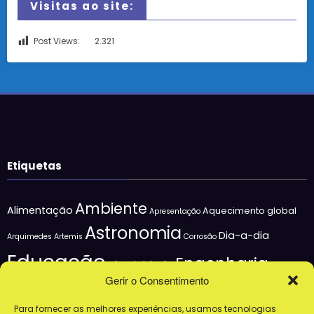
Visitas ao site:
Post Views:
2.321
Etiquetas
Ambiente
Alimentação
Aquecimento global
Apresentação
Astronomia
Dia-a-dia
Arquimedes
Artemis
Corrosão
Educação
Engenharia
Eletricidade
Gerir o Consentimento
Escola
Espaço
evolução
Exercício físico
Fake
Para fornecer as melhores experiências, usamos tecnologias