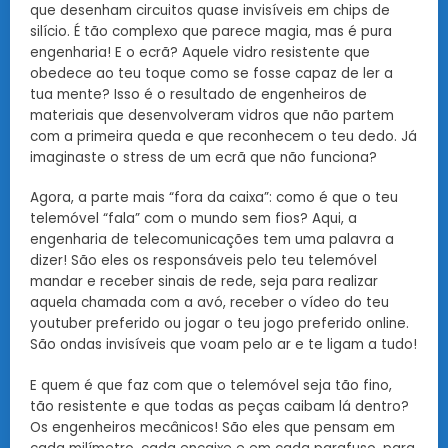
que desenham circuitos quase invisíveis em chips de
silício. É tão complexo que parece magia, mas é pura
engenharia! E o ecrã? Aquele vidro resistente que
obedece ao teu toque como se fosse capaz de ler a
tua mente? Isso é o resultado de engenheiros de
materiais que desenvolveram vidros que não partem
com a primeira queda e que reconhecem o teu dedo. Já
imaginaste o stress de um ecrã que não funciona?
Agora, a parte mais “fora da caixa”: como é que o teu
telemóvel “fala” com o mundo sem fios? Aqui, a
engenharia de telecomunicações tem uma palavra a
dizer! São eles os responsáveis pelo teu telemóvel
mandar e receber sinais de rede, seja para realizar
aquela chamada com a avó, receber o vídeo do teu
youtuber preferido ou jogar o teu jogo preferido online.
São ondas invisíveis que voam pelo ar e te ligam a tudo!
E quem é que faz com que o telemóvel seja tão fino,
tão resistente e que todas as peças caibam lá dentro?
Os engenheiros mecânicos! São eles que pensam em