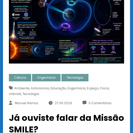
Ciência
Engenharia
Tecnologia
,
,
,
,
,
,
Ambiente
Astronomia
Educação
Engenharia
Espaço
Física
,
Internet
Tecnologia
Manuel Ramos
27.06.2026
0 Comentários
Já ouviste falar da Missão
SMILE?