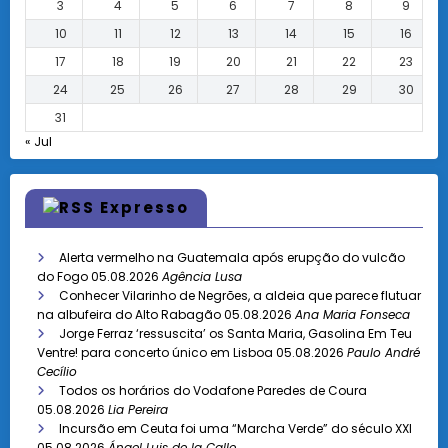
3
4
5
6
7
8
9
10
11
12
13
14
15
16
17
18
19
20
21
22
23
24
25
26
27
28
29
30
31
« Jul
Expresso
Alerta vermelho na Guatemala após erupção do vulcão
do Fogo
05.08.2026
Agência Lusa
Conhecer Vilarinho de Negrões, a aldeia que parece flutuar
na albufeira do Alto Rabagão
05.08.2026
Ana Maria Fonseca
Jorge Ferraz ‘ressuscita’ os Santa Maria, Gasolina Em Teu
Ventre! para concerto único em Lisboa
05.08.2026
Paulo André
Cecílio
Todos os horários do Vodafone Paredes de Coura
05.08.2026
Lia Pereira
Incursão em Ceuta foi uma “Marcha Verde” do século XXI
05.08.2026
Ángel Luis de la Calle