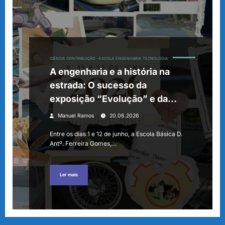
CIÊNCIA
CONTRIBUIÇÃO - ESCOLA
ENGENHARIA
TECNOLOGIA
A engenharia e a história na
estrada: O sucesso da
exposição “Evolução” e da
mostra “Lendas da Estrada”
Manuel Ramos
20.06.2026
Entre os dias 1 e 12 de junho, a Escola Básica D.
Antº. Ferreira Gomes,…
Ler mais