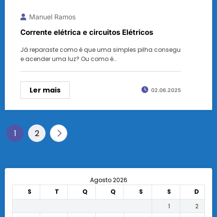
Manuel Ramos
Corrente elétrica e circuitos Elétricos
Já reparaste como é que uma simples pilha consegu
e acender uma luz? Ou como é…
Ler mais
02.06.2025
Paginação
1
2
dos
conteúdos
Agosto 2026
S
T
Q
Q
S
S
D
1
2