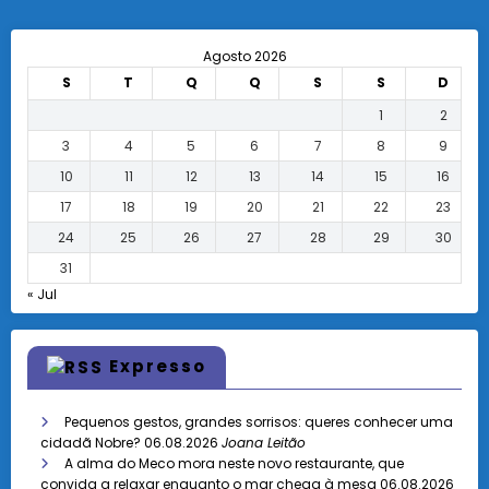
Agosto 2026
S
T
Q
Q
S
S
D
1
2
3
4
5
6
7
8
9
10
11
12
13
14
15
16
17
18
19
20
21
22
23
24
25
26
27
28
29
30
31
« Jul
Expresso
Pequenos gestos, grandes sorrisos: queres conhecer uma
cidadã Nobre?
06.08.2026
Joana Leitão
A alma do Meco mora neste novo restaurante, que
convida a relaxar enquanto o mar chega à mesa
06.08.2026