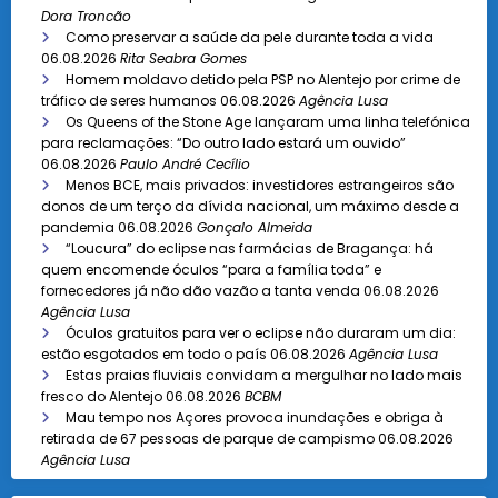
Dora Troncão
Como preservar a saúde da pele durante toda a vida
06.08.2026
Rita Seabra Gomes
Homem moldavo detido pela PSP no Alentejo por crime de
tráfico de seres humanos
06.08.2026
Agência Lusa
Os Queens of the Stone Age lançaram uma linha telefónica
para reclamações: “Do outro lado estará um ouvido”
06.08.2026
Paulo André Cecílio
Menos BCE, mais privados: investidores estrangeiros são
donos de um terço da dívida nacional, um máximo desde a
pandemia
06.08.2026
Gonçalo Almeida
“Loucura” do eclipse nas farmácias de Bragança: há
quem encomende óculos “para a família toda” e
fornecedores já não dão vazão a tanta venda
06.08.2026
Agência Lusa
Óculos gratuitos para ver o eclipse não duraram um dia:
estão esgotados em todo o país
06.08.2026
Agência Lusa
Estas praias fluviais convidam a mergulhar no lado mais
fresco do Alentejo
06.08.2026
BCBM
Mau tempo nos Açores provoca inundações e obriga à
retirada de 67 pessoas de parque de campismo
06.08.2026
Agência Lusa