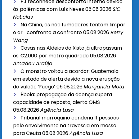
PJ reconhece desconforto interno devido
às polémicas com Luís Neves
05.08.2026
SIC
Notícias
Na China, os não fumadores tentam limpar
o ar… confronto a confronto
05.08.2026
Berry
Wang
Casas nas Aldeias do Xisto já ultrapassam
os €2.000 por metro quadrado
05.08.2026
Amadeu Araújo
O monstro voltou a acordar: Guatemala
em estado de alerta devido a nova erupção
do vulcão ‘Fuego’
05.08.2026
Margarida Mota
Ébola: propagação da doença supera
capacidade de reposta, alerta OMS
05.08.2026
Agência Lusa
Tribunal marroquino condena 11 pessoas
pelo envolvimento na travessia em massa
para Ceuta
05.08.2026
Agência Lusa