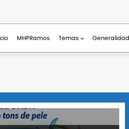
ício
MHPRamos
Temas
Generalida