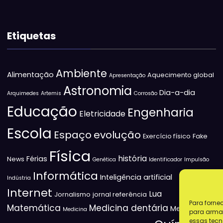
Etiquetas
Ambiente
Alimentação
Aquecimento global
Apresentação
Astronomia
Dia-a-dia
Arquimedes
Artemis
Corrosão
Educação
Engenharia
Eletricidade
Escola
Espaço
evolução
Exercício físico
Fake
Física
história
Férias
News
Genética
Identificador
Impulsão
Informática
Inteligência artificial
Indústria
Internet
Lua
Jornalismo
jornal referência
Para forne
Matemática
Medicina dentária
Medicina
Medicina
para armaz
essas tecn