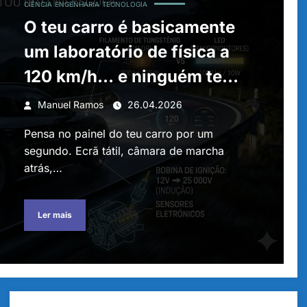
CIÊNCIA
ENGENHARIA
TECNOLOGIA
O teu carro é basicamente
um laboratório de física a
120 km/h… e ninguém te
contou isto na escola
Manuel Ramos
26.04.2026
Pensa no painel do teu carro por um
segundo. Ecrã tátil, câmara de marcha
atrás,…
Ler mais