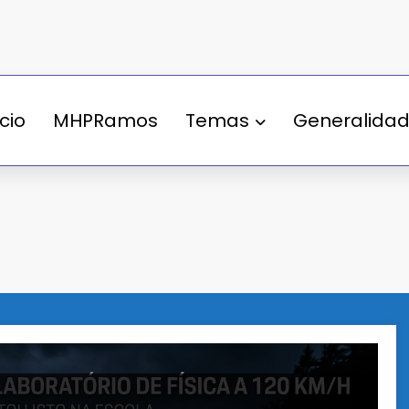
ício
MHPRamos
Temas
Generalida