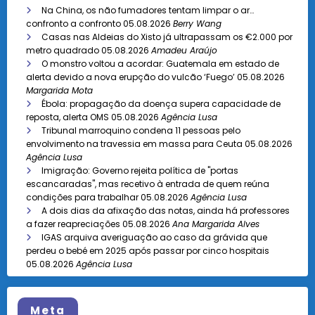
Na China, os não fumadores tentam limpar o ar…
confronto a confronto
05.08.2026
Berry Wang
Casas nas Aldeias do Xisto já ultrapassam os €2.000 por
metro quadrado
05.08.2026
Amadeu Araújo
O monstro voltou a acordar: Guatemala em estado de
alerta devido a nova erupção do vulcão ‘Fuego’
05.08.2026
Margarida Mota
Ébola: propagação da doença supera capacidade de
reposta, alerta OMS
05.08.2026
Agência Lusa
Tribunal marroquino condena 11 pessoas pelo
envolvimento na travessia em massa para Ceuta
05.08.2026
Agência Lusa
Imigração: Governo rejeita política de "portas
escancaradas", mas recetivo à entrada de quem reúna
condições para trabalhar
05.08.2026
Agência Lusa
A dois dias da afixação das notas, ainda há professores
a fazer reapreciações
05.08.2026
Ana Margarida Alves
IGAS arquiva averiguação ao caso da grávida que
perdeu o bebé em 2025 após passar por cinco hospitais
05.08.2026
Agência Lusa
Meta