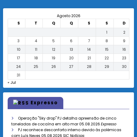
Agosto 2026
S
T
Q
Q
S
S
D
1
2
3
4
5
6
7
8
9
10
11
12
13
14
15
16
17
18
19
20
21
22
23
24
25
26
27
28
29
30
31
« Jul
Expresso
Operação "Sky drop" PJ detalha apreensão de cinco
toneladas de cocaína em alto mar
05.08.2026
Expresso
PJ reconhece desconforto interno devido às polémicas
com Luís Neves
05.08.2026
SIC Notícias