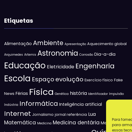
Etiquetas
Ambiente
Alimentação
Aquecimento global
Apresentação
Astronomia
Dia-a-dia
Arquimedes
Artemis
Corrosão
Educação
Engenharia
Eletricidade
Escola
Espaço
evolução
Exercício físico
Fake
Física
história
Férias
News
Genética
Identificador
Impulsão
Informática
Inteligência artificial
Indústria
Internet
Lua
Jornalismo
jornal referência
Para forne
Matemática
Medicina dentária
Medicina
Medicina
para armaz
essas tecn