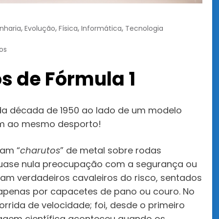
,
,
,
,
nharia
Evolução
Física
Informática
Tecnologia
os
s de Fórmula 1
 da década de 1950 ao lado de um modelo
cem ao mesmo desporto!
iam “
charutos
” de metal sobre rodas
e quase nula preocupação com a segurança ou
am verdadeiros cavaleiros do risco, sentados
 apenas por capacetes de pano ou couro. No
rrida de velocidade; foi, desde o primeiro
iragem científica aconteceu quando os