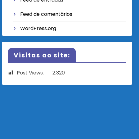
Feed de comentários
WordPress.org
Visitas ao site:
Post Views:
2.320