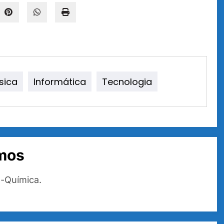
ísica
Informática
Tecnologia
mos
o-Química.