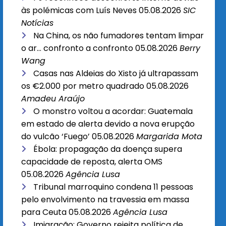
às polémicas com Luís Neves
05.08.2026
SIC
Notícias
Na China, os não fumadores tentam limpar
o ar… confronto a confronto
05.08.2026
Berry
Wang
Casas nas Aldeias do Xisto já ultrapassam
os €2.000 por metro quadrado
05.08.2026
Amadeu Araújo
O monstro voltou a acordar: Guatemala
em estado de alerta devido a nova erupção
do vulcão ‘Fuego’
05.08.2026
Margarida Mota
Ébola: propagação da doença supera
capacidade de reposta, alerta OMS
05.08.2026
Agência Lusa
Tribunal marroquino condena 11 pessoas
pelo envolvimento na travessia em massa
para Ceuta
05.08.2026
Agência Lusa
Imigração: Governo rejeita política de