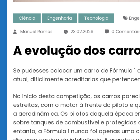
Ciência
Engenharia
Tecnologia
Enge
Manuel Ramos
23.02.2026
0 Comentári
A evolução dos carro
Se pudesses colocar um carro de Fórmula 1
atual, dificilmente acreditarias que perten
No início desta competição, os carros parec
estreitas, com o motor à frente do piloto 
a aerodinâmica. Os pilotos daquela época er
sobre tanques de combustível e protegidos
entanto, a Fórmula 1 nunca foi apenas uma co
dia, uma corrida de inteligência. A grande v