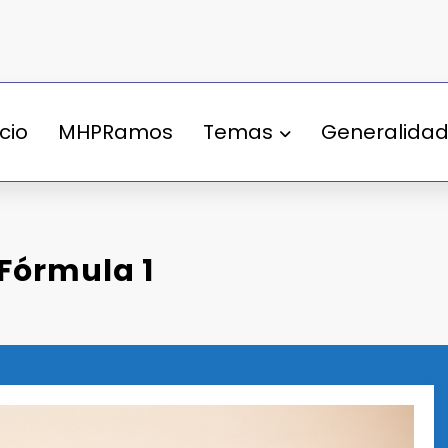
ício
MHPRamos
Temas
Generalida
 Fórmula 1