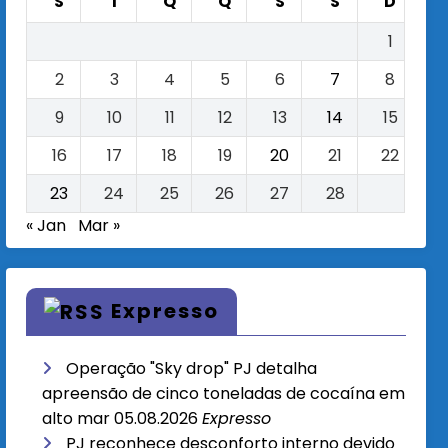
S
T
Q
Q
S
S
D
1
2
3
4
5
6
7
8
9
10
11
12
13
14
15
16
17
18
19
20
21
22
23
24
25
26
27
28
« Jan
Mar »
Expresso
Operação "Sky drop" PJ detalha
apreensão de cinco toneladas de cocaína em
alto mar
05.08.2026
Expresso
PJ reconhece desconforto interno devido