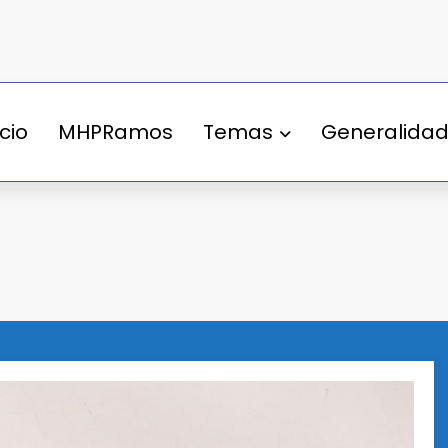
ício
MHPRamos
Temas
Generalida