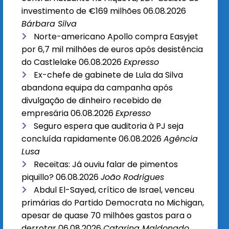
investimento de €169 milhões
06.08.2026
Bárbara Silva
Norte-americano Apollo compra Easyjet
por 6,7 mil milhões de euros após desistência
do Castlelake
06.08.2026
Expresso
Ex-chefe de gabinete de Lula da Silva
abandona equipa da campanha após
divulgação de dinheiro recebido de
empresária
06.08.2026
Expresso
Seguro espera que auditoria à PJ seja
concluída rapidamente
06.08.2026
Agência
Lusa
Receitas: Já ouviu falar de pimentos
piquillo?
06.08.2026
João Rodrigues
Abdul El-Sayed, crítico de Israel, venceu
primárias do Partido Democrata no Michigan,
apesar de quase 70 milhões gastos para o
derrotar
06.08.2026
Catarina Maldonado