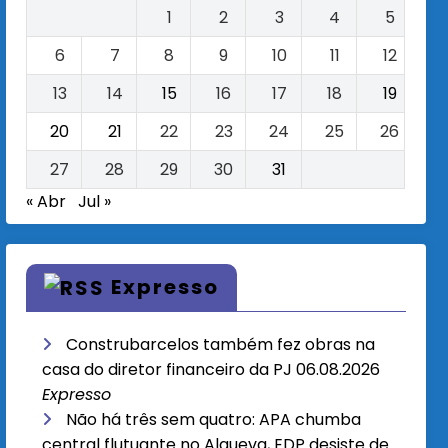
1
2
3
4
5
6
7
8
9
10
11
12
13
14
15
16
17
18
19
20
21
22
23
24
25
26
27
28
29
30
31
« Abr
Jul »
Expresso
Construbarcelos também fez obras na
casa do diretor financeiro da PJ
06.08.2026
Expresso
Não há três sem quatro: APA chumba
central flutuante no Alqueva, EDP desiste de