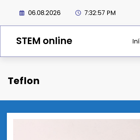
Saltar
para
06.08.2026
7:32:57 PM
o
conteúdo
STEM online
In
Teflon