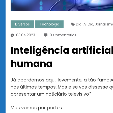
,
Diversos
Tecnologia
Dia-A-Dia
Jornalism
03.04.2023
0 Comentários
Inteligência artificia
humana
Já abordamos aqui, levemente, a tão famosa ‘in
nos últimos tempos. Mas e se vos dissesse qu
apresentar um noticiário televisivo?
Mas vamos por partes…