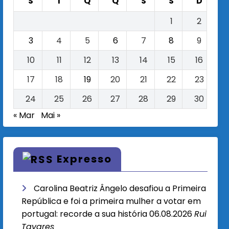
S
T
Q
Q
S
S
D
1
2
3
4
5
6
7
8
9
10
11
12
13
14
15
16
17
18
19
20
21
22
23
24
25
26
27
28
29
30
« Mar
Mai »
Expresso
Carolina Beatriz Ângelo desafiou a Primeira
República e foi a primeira mulher a votar em
portugal: recorde a sua história
06.08.2026
Rui
Tavares