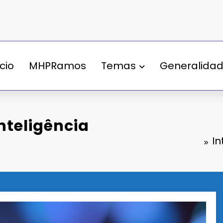
ício
MHPRamos
Temas
Generalida
inteligência
In